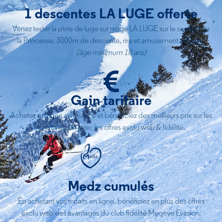
1 descentes LA LUGE offerte
Venez tester la piste de luge sur neige LA LUGE sur le secteur de
la Princesse. 3000m de descente, rire et amusement assurés !
(âge minimum 10 ans)
Gain tarifaire
Achetez en ligne en avance et bénéficiez des meilleurs prix sur les
forfaits de ski avec les offres exclu web & fidélité.
Medz cumulés
En achetant vos forfaits en ligne, bénéficiez en plus des offres
exclu web des avantages du club fidélité Megève Evasion.