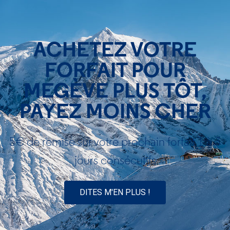
Personnaliser vos cookies
ACHETEZ VOTRE
FORFAIT POUR
MEGÈVE PLUS TÔT,
PAYEZ MOINS CHER
5€ de remise sur votre prochain forfait 1 à 3
jours consécutifs
DITES M'EN PLUS !