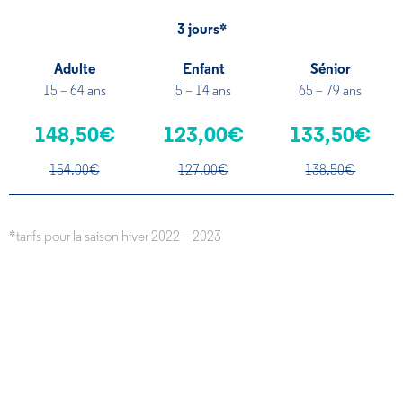
3 jours*
Adulte
Enfant
Sénior
15 – 64 ans
5 – 14 ans
65 – 79 ans
148,50€
123,00€
133,50€
154,00€
127,00€
138,50€
*tarifs pour la saison hiver 2022 – 2023