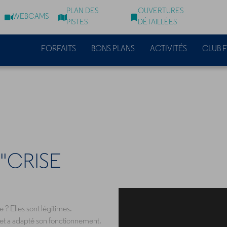
PLAN DES
OUVERTURES
WEBCAMS
PISTES
DÉTAILLÉES
FORFAITS
BONS PLANS
ACTIVITÉS
CLUB F
"CRISE
 ? Elles sont légitimes.
 et a adapté son fonctionnement.