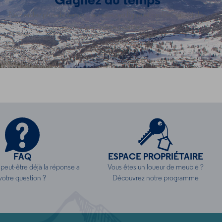
Gagnez du temps
Ne perdez plus de temps , achetez en ligne et profitez du ski dès
votre arrivée en station
FAQ
ESPACE PROPRIÉTAIRE
peut-être déjà la réponse a
Vous êtes un loueur de meublé ?
votre question ?
Découvrez notre programme