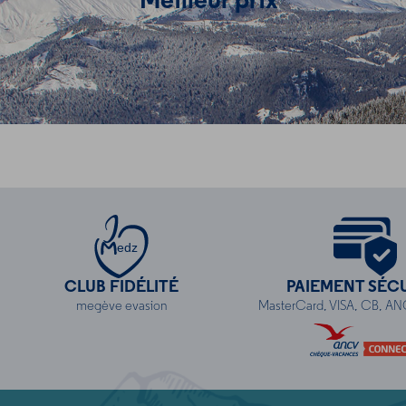
Meilleur prix
Profitez des offres disponibles uniquement sur le web
edz
CLUB FIDÉLITÉ
PAIEMENT SÉC
megève evasion
MasterCard, VISA, CB, A