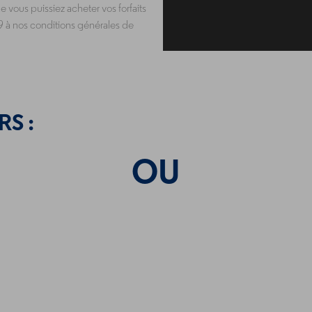
 vous puissiez acheter vos forfaits
19 à nos conditions générales de
RS :
OU