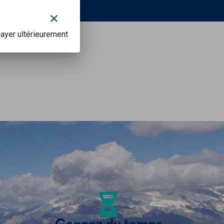
clear
ayer ultérieurement