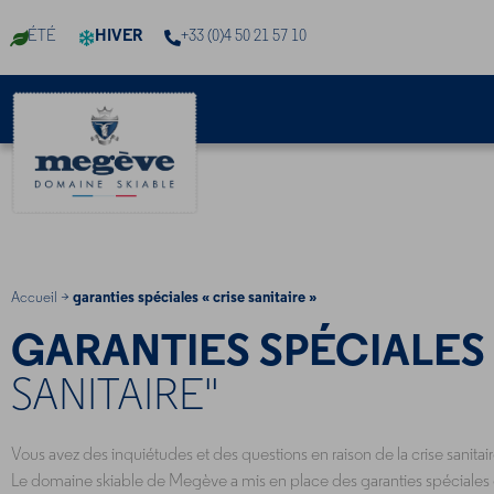
Personnaliser vos cookies
ÉTÉ
HIVER
+33 (0)4 50 21 57 10
Accueil
>
garanties spéciales « crise sanitaire »
GARANTIES SPÉCIALES
SANITAIRE"
Vous avez des inquiétudes et des questions en raison de la crise sanitaire
Le domaine skiable de Megève a mis en place des garanties spéciales