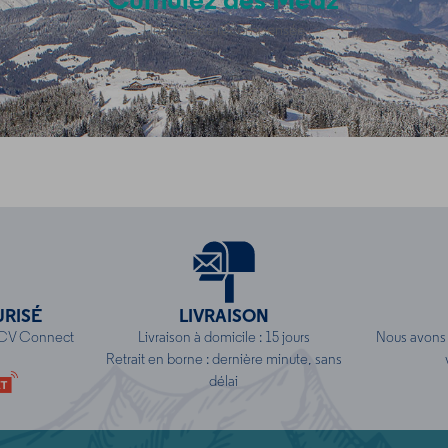
Cumulez des Medz
Une fidélité récompensée
URISÉ
LIVRAISON
NCV Connect
Livraison à domicile : 15 jours
Nous avons 
Retrait en borne : dernière minute, sans
délai