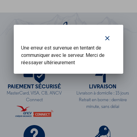
edz
clear
CLUB FIDÉLITÉ
Une erreur est survenue en tentant de
megève evasion
communiquer avec le serveur. Merci de
réessayer ultérieurement
PAIEMENT SÉCURISÉ
LIVRAISON
MasterCard, VISA, CB, ANCV
Livraison à domicile : 15 jours
Connect
Retrait en borne : dernière
minute, sans délai