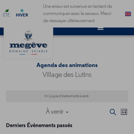
Personnaliser vos cookies
Une erreur est survenue en tentant de
communiquer avec le serveur. Merci
ÉTÉ
HIVER
de réessayer ultérieurement
Village des Lutins
Il n’y a pas d’évènements à venir.
À venir
Recherche
Na
Liste
Rec
Sélectionnez
une
de
Derniers Évènements passés
et
date.