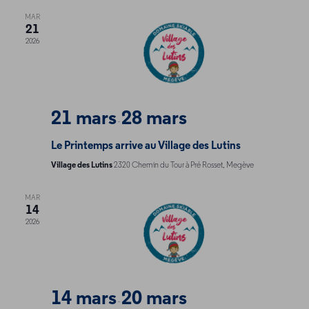
vu
navi
MAR
Év
21
de
2026
vue
Évè
21 mars
28 mars
-
Le Printemps arrive au Village des Lutins
Village des Lutins
2320 Chemin du Tour à Pré Rosset, Megève
MAR
14
2026
14 mars
20 mars
-